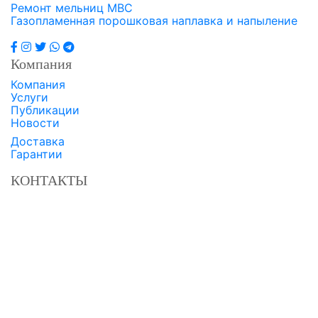
Ремонт мельниц МВС
Газопламенная порошковая наплавка и напыление
Компания
Компания
Услуги
Публикации
Новости
Доставка
Гарантии
КОНТАКТЫ
Завод твердосплавных сталей «ДОН»
Россия, Ростовская область,
г. Батайск, пер. Лесозащитный, д. 2
8 800 350-3-701
+7 863 549-47-02
+7 863 308-9-701
+7 951 830-57-10
ztsdon.ru