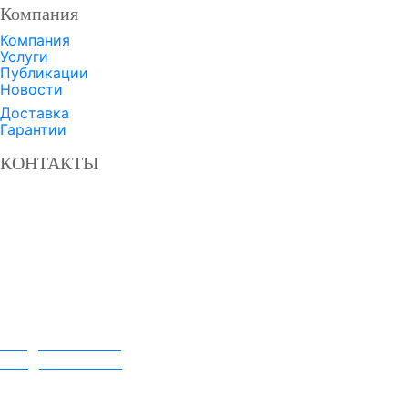
Компания
Компания
Услуги
Публикации
Новости
Доставка
Гарантии
КОНТАКТЫ
Завод твердосплавных сталей «ДОН»
Россия, Ростовская область,
г. Батайск, пер. Лесозащитный, д. 2
8 800 350-3-701
+7 863 549-47-02
+7 863 308-9-701
+7 951 830-57-10
ztsdon.ru
info@ztsdon.com
sale@ztsdon.com
Официальный представитель ЗТС ДОН