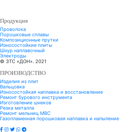
ПРОДУКЦИЯ
Втулка с наплавкой порошковым сплавом
П
0 руб.
Продукция
Проволока
Порошковые сплавы
Композиционные прутки
Износостойкие плиты
Шнур наплавочный
Электроды
© ЗТС «ДОН». 2021
ПРОИЗВОДСТВО
Изделия из плит
Вальцовка
Износостойкая наплавка и восстановление
Ремонт бурового инструмента
Изготовление шнеков
Резка металла
Ремонт мельниц МВС
Газопламенная порошковая наплавка и напыление