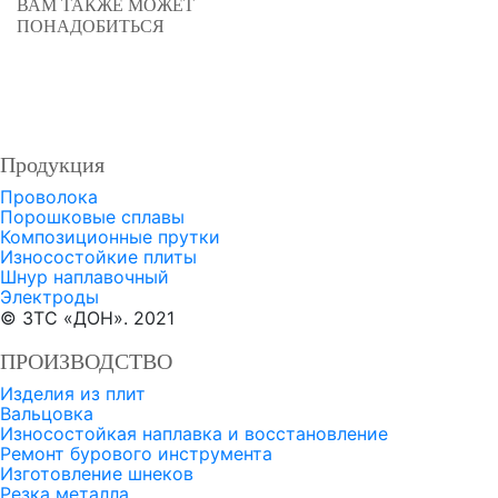
ВАМ ТАКЖЕ МОЖЕТ
ПОНАДОБИТЬСЯ
ПРОДУКЦИЯ
Втулка с наплавкой порошковым сплавом
П
0 руб.
Продукция
Проволока
Порошковые сплавы
Композиционные прутки
Износостойкие плиты
Шнур наплавочный
Электроды
© ЗТС «ДОН». 2021
ПРОИЗВОДСТВО
Изделия из плит
Вальцовка
Износостойкая наплавка и восстановление
Ремонт бурового инструмента
Изготовление шнеков
Резка металла