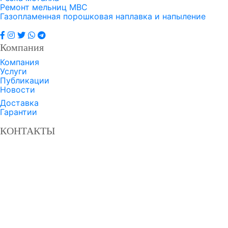
Ремонт мельниц МВС
Газопламенная порошковая наплавка и напыление
Компания
Компания
Услуги
Публикации
Новости
Доставка
Гарантии
КОНТАКТЫ
Завод твердосплавных сталей «ДОН»
Россия, Ростовская область,
г. Батайск, пер. Лесозащитный, д. 2
8 800 350-3-701
+7 863 549-47-02
+7 863 308-9-701
+7 951 830-57-10
ztsdon.ru