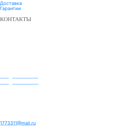
Доставка
Гарантии
КОНТАКТЫ
Завод твердосплавных сталей «ДОН»
Россия, Ростовская область,
г. Батайск, пер. Лесозащитный, д. 2
8 800 350-3-701
+7 863 549-47-02
+7 863 308-9-701
+7 951 830-57-10
ztsdon.ru
info@ztsdon.com
sale@ztsdon.com
Официальный представитель ЗТС ДОН
в Республике Беларусь
ООО "ВестКомСнаб"
220108 г. Минск ул. Казинца, д.123, комн. 305
+375 29 177-33-11
1773311@mail.ru