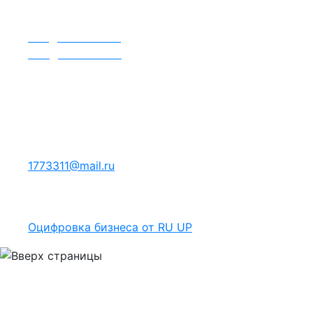
+7 951 830-57-10
ztsdon.ru
info@ztsdon.com
sale@ztsdon.com
Официальный представитель ЗТС ДОН
в Республике Беларусь
ООО "ВестКомСнаб"
220108 г. Минск ул. Казинца, д.123, комн. 305
+375 29 177-33-11
1773311@mail.ru
Оцифровка бизнеса от RU UP