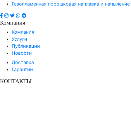
Газопламенная порошковая наплавка и напыление
Компания
Компания
Услуги
Публикации
Новости
Доставка
Гарантии
КОНТАКТЫ
Завод твердосплавных сталей «ДОН»
Россия, Ростовская область,
г. Батайск, пер. Лесозащитный, д. 2
8 800 350-3-701
+7 863 549-47-02
+7 863 308-9-701