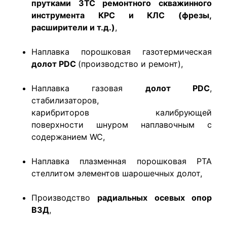
прутками ЗТС ремонтного скважинного
инструмента КРС и КЛС (фрезы,
расширители и т.д.)
,
Наплавка порошковая газотермическая
долот PDC
(производство и ремонт),
Наплавка газовая
долот PDC
,
стабилизаторов,
карибриторов калибрующей
поверхности шнуром наплавочным с
содержанием WC,
Наплавка плазменна
я порош
ковая PTA
стеллитом элементов шарошечных долот,
Производство
радиальных осевых опор
ВЗД
,